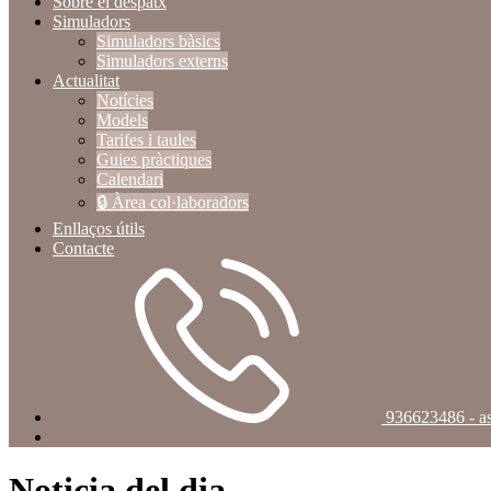
Sobre el despatx
Simuladors
Simuladors bàsics
Simuladors externs
Actualitat
Notícies
Models
Tarifes i taules
Guies pràctiques
Calendari
🔒 Àrea col·laboradors
Enllaços útils
Contacte
936623486 - as
Noticia del dia