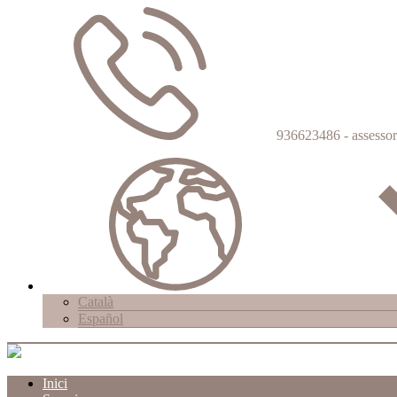
936623486 - assessor
Català
Español
Inici