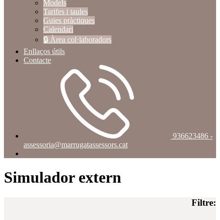
Models
Tarifes i taules
Guies pràctiques
Calendari
🔒 Àrea col·laboradors
Enllaços útils
Contacte
936623486 -
assessoria@marrugatassessors.cat
Simulador extern
Filtre: