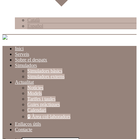
Català
Español
Inici
Serveis
Sobre el despatx
Simuladors
Simuladors bàsics
Simuladors externs
Actualitat
Notícies
Models
Tarifes i taules
Guies pràctiques
Calendari
🔒 Àrea col·laboradors
Enllaços útils
Contacte