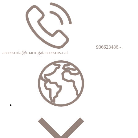
936623486 -
assessoria@marrugatassessors.cat